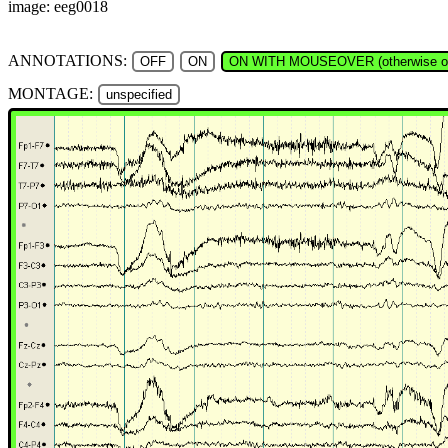
image: eeg0018
ANNOTATIONS:
OFF
ON
ON WITH MOUSEOVER (otherwise of
MONTAGE:
unspecified