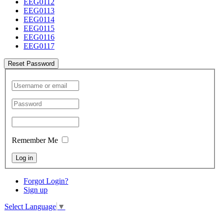
EEG0112
EEG0113
EEG0114
EEG0115
EEG0116
EEG0117
Reset Password
Remember Me
Log in
Forgot Login?
Sign up
Select Language
▼