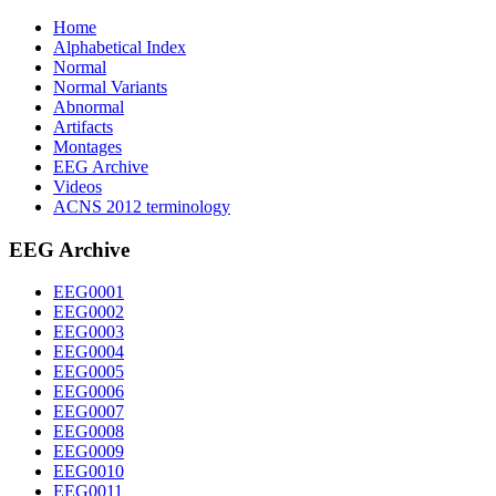
Home
Alphabetical Index
Normal
Normal Variants
Abnormal
Artifacts
Montages
EEG Archive
Videos
ACNS 2012 terminology
EEG Archive
EEG0001
EEG0002
EEG0003
EEG0004
EEG0005
EEG0006
EEG0007
EEG0008
EEG0009
EEG0010
EEG0011