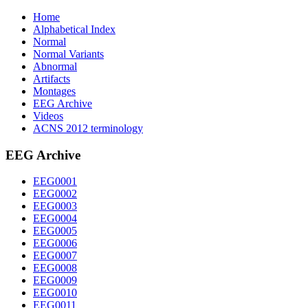
Home
Alphabetical Index
Normal
Normal Variants
Abnormal
Artifacts
Montages
EEG Archive
Videos
ACNS 2012 terminology
EEG Archive
EEG0001
EEG0002
EEG0003
EEG0004
EEG0005
EEG0006
EEG0007
EEG0008
EEG0009
EEG0010
EEG0011