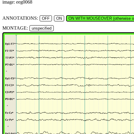
image: eeg0068
ANNOTATIONS:
OFF
ON
ON WITH MOUSEOVER (otherwise of
MONTAGE:
unspecified