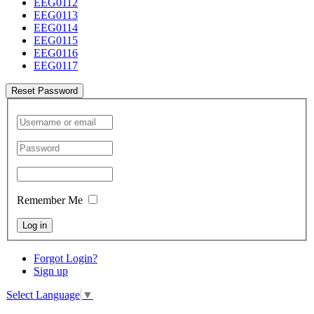
EEG0112
EEG0113
EEG0114
EEG0115
EEG0116
EEG0117
Reset Password
Remember Me
Log in
Forgot Login?
Sign up
Select Language
▼