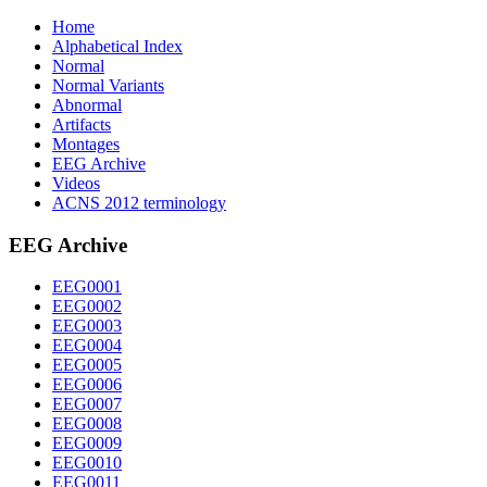
Home
Alphabetical Index
Normal
Normal Variants
Abnormal
Artifacts
Montages
EEG Archive
Videos
ACNS 2012 terminology
EEG Archive
EEG0001
EEG0002
EEG0003
EEG0004
EEG0005
EEG0006
EEG0007
EEG0008
EEG0009
EEG0010
EEG0011