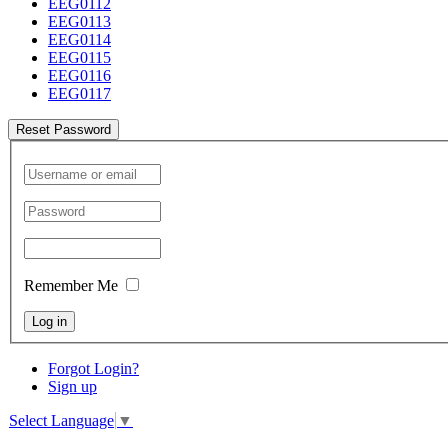
EEG0112
EEG0113
EEG0114
EEG0115
EEG0116
EEG0117
Reset Password
Remember Me
Log in
Forgot Login?
Sign up
Select Language
▼