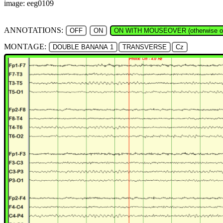
image: eeg0109
ANNOTATIONS:
OFF
ON
ON WITH MOUSEOVER (otherwise of
MONTAGE:
DOUBLE BANANA 1
TRANSVERSE
Cz