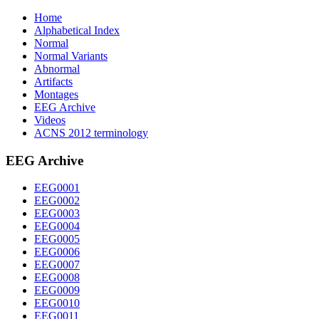
Home
Alphabetical Index
Normal
Normal Variants
Abnormal
Artifacts
Montages
EEG Archive
Videos
ACNS 2012 terminology
EEG Archive
EEG0001
EEG0002
EEG0003
EEG0004
EEG0005
EEG0006
EEG0007
EEG0008
EEG0009
EEG0010
EEG0011