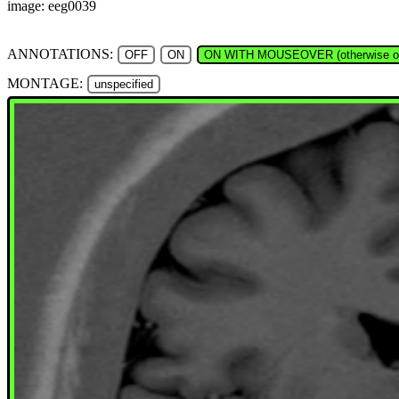
image: eeg0039
ANNOTATIONS:
OFF
ON
ON WITH MOUSEOVER (otherwise of
MONTAGE:
unspecified