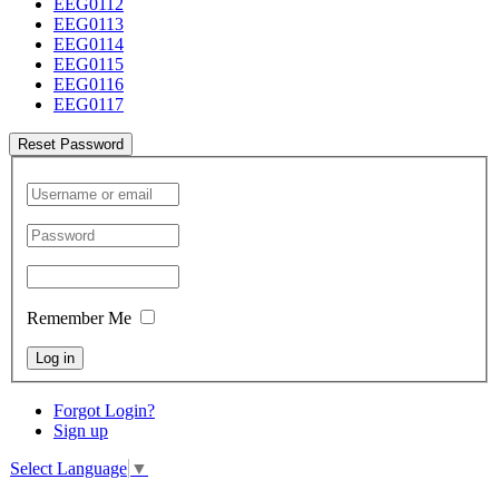
EEG0112
EEG0113
EEG0114
EEG0115
EEG0116
EEG0117
Reset Password
Remember Me
Log in
Forgot Login?
Sign up
Select Language
▼