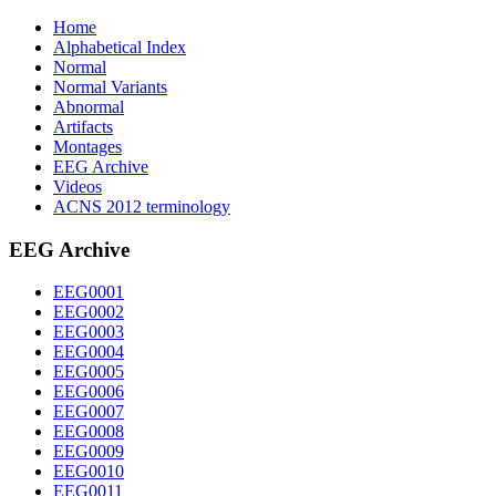
Home
Alphabetical Index
Normal
Normal Variants
Abnormal
Artifacts
Montages
EEG Archive
Videos
ACNS 2012 terminology
EEG Archive
EEG0001
EEG0002
EEG0003
EEG0004
EEG0005
EEG0006
EEG0007
EEG0008
EEG0009
EEG0010
EEG0011