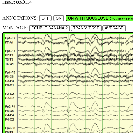
image: eeg0114
ANNOTATIONS:
OFF
ON
ON WITH MOUSEOVER (otherwise of
MONTAGE:
DOUBLE BANANA 2
TRANSVERSE
AVERAGE