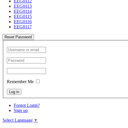
EEG0112
EEG0113
EEG0114
EEG0115
EEG0116
EEG0117
Reset Password
Remember Me
Log in
Forgot Login?
Sign up
Select Language
▼