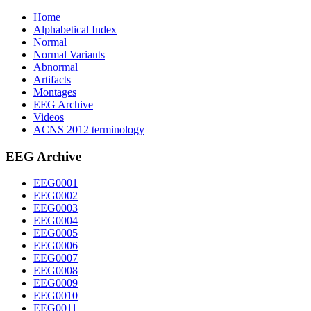
Home
Alphabetical Index
Normal
Normal Variants
Abnormal
Artifacts
Montages
EEG Archive
Videos
ACNS 2012 terminology
EEG Archive
EEG0001
EEG0002
EEG0003
EEG0004
EEG0005
EEG0006
EEG0007
EEG0008
EEG0009
EEG0010
EEG0011