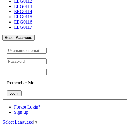
EEG0112
EEG0113
EEG0114
EEG0115
EEG0116
EEG0117
Reset Password
Remember Me
Log in
Forgot Login?
Sign up
Select Language
▼