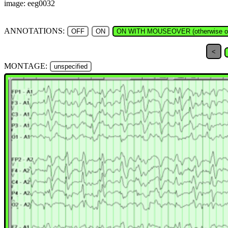
image: eeg0032
ANNOTATIONS:
OFF
ON
ON WITH MOUSEOVER (otherwise of
<
MONTAGE:
unspecified