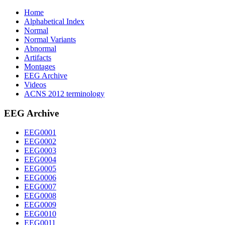
Home
Alphabetical Index
Normal
Normal Variants
Abnormal
Artifacts
Montages
EEG Archive
Videos
ACNS 2012 terminology
EEG Archive
EEG0001
EEG0002
EEG0003
EEG0004
EEG0005
EEG0006
EEG0007
EEG0008
EEG0009
EEG0010
EEG0011