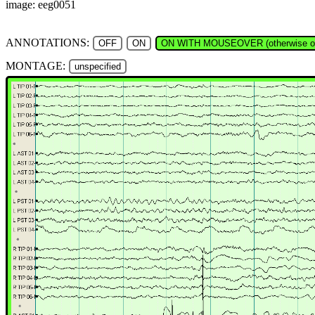
image: eeg0051
ANNOTATIONS:
OFF
ON
ON WITH MOUSEOVER (otherwise of
MONTAGE:
unspecified