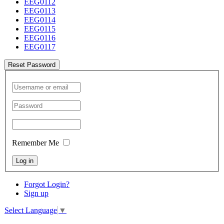
EEG0112
EEG0113
EEG0114
EEG0115
EEG0116
EEG0117
Reset Password
Remember Me
Log in
Forgot Login?
Sign up
Select Language
▼