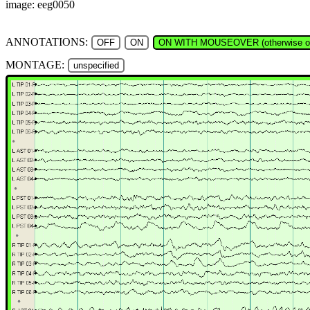
image: eeg0050
ANNOTATIONS:
OFF
ON
ON WITH MOUSEOVER (otherwise of
MONTAGE:
unspecified