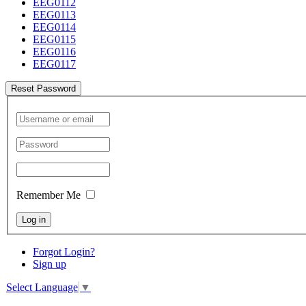
EEG0112
EEG0113
EEG0114
EEG0115
EEG0116
EEG0117
Reset Password
Remember Me
Log in
Forgot Login?
Sign up
Select Language
▼