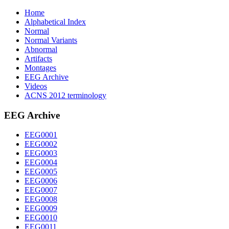
Home
Alphabetical Index
Normal
Normal Variants
Abnormal
Artifacts
Montages
EEG Archive
Videos
ACNS 2012 terminology
EEG Archive
EEG0001
EEG0002
EEG0003
EEG0004
EEG0005
EEG0006
EEG0007
EEG0008
EEG0009
EEG0010
EEG0011