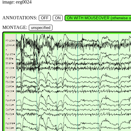
image: eeg0024
ANNOTATIONS:
OFF
ON
ON WITH MOUSEOVER (otherwise of
MONTAGE:
unspecified