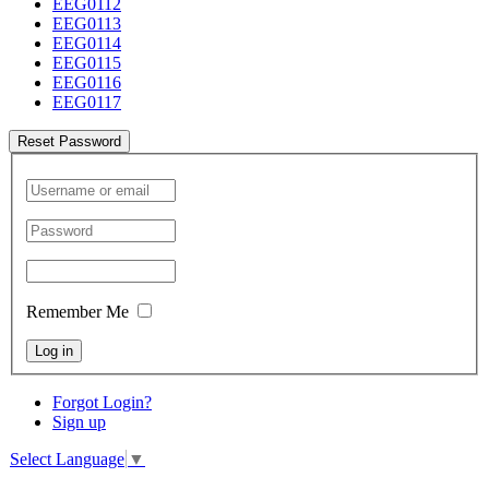
EEG0112
EEG0113
EEG0114
EEG0115
EEG0116
EEG0117
Reset Password
Remember Me
Log in
Forgot Login?
Sign up
Select Language
▼