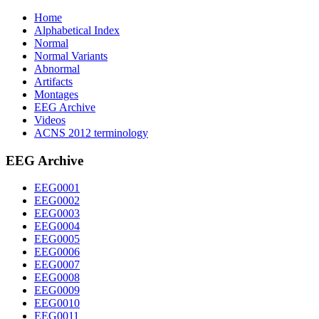
Home
Alphabetical Index
Normal
Normal Variants
Abnormal
Artifacts
Montages
EEG Archive
Videos
ACNS 2012 terminology
EEG Archive
EEG0001
EEG0002
EEG0003
EEG0004
EEG0005
EEG0006
EEG0007
EEG0008
EEG0009
EEG0010
EEG0011